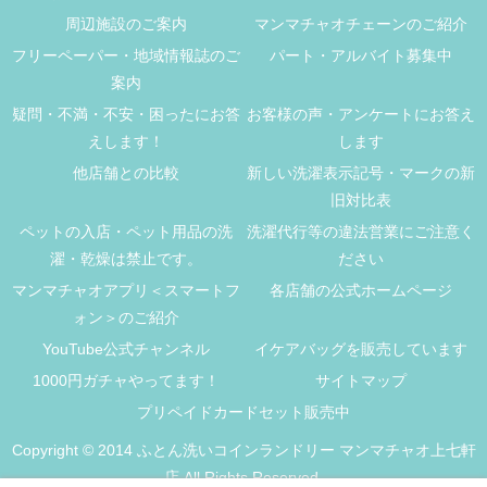
周辺施設のご案内
マンマチャオチェーンのご紹介
フリーペーパー・地域情報誌のご
パート・アルバイト募集中
案内
疑問・不満・不安・困ったにお答
お客様の声・アンケートにお答え
えします！
します
他店舗との比較
新しい洗濯表示記号・マークの新
旧対比表
ペットの入店・ペット用品の洗
洗濯代行等の違法営業にご注意く
濯・乾燥は禁止です。
ださい
マンマチャオアプリ＜スマートフ
各店舗の公式ホームページ
ォン＞のご紹介
YouTube公式チャンネル
イケアバッグを販売しています
1000円ガチャやってます！
サイトマップ
プリペイドカードセット販売中
Copyright © 2014 ふとん洗いコインランドリー マンマチャオ上七軒
店 All Rights Reserved.