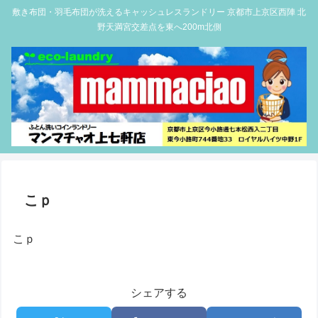
敷き布団・羽毛布団が洗えるキャッシュレスランドリー 京都市上京区西陣 北
野天満宮交差点を東へ200m北側
こｐ
こｐ
シェアする