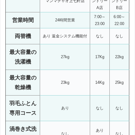
マンマチャオ上七軒店
ンドリー
ンドリー
A店
B店
7:00～
6:00～
営業時間
24時間営業
23:00
22:00
両替機
あり 返金システム機能付
なし
なし
最大容量の
27kg
17Kg
22kg
洗濯機
最大容量の
23kg
14Kg
25kg
乾燥機
羽毛ふとん
あり
なし
なし
専用コース
渦巻き式洗
あり
なし
なし