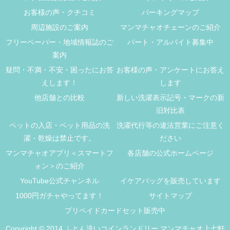
お客様の声・クチコミ
パーキングマップ
周辺施設のご案内
マンマチャオチェーンのご紹介
フリーペーパー・地域情報誌のご
パート・アルバイト募集中
案内
疑問・不満・不安・困ったにお答
お客様の声・アンケートにお答え
えします！
します
他店舗との比較
新しい洗濯表示記号・マークの新
旧対比表
ペットの入店・ペット用品の洗
洗濯代行等の違法営業にご注意く
濯・乾燥は禁止です。
ださい
マンマチャオアプリ＜スマートフ
各店舗の公式ホームページ
ォン＞のご紹介
YouTube公式チャンネル
イケアバッグを販売しています
1000円ガチャやってます！
サイトマップ
プリペイドカードセット販売中
Copyright © 2014 ふとん洗いコインランドリー マンマチャオ上七軒