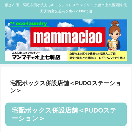
敷き布団・羽毛布団が洗えるキャッシュレスランドリー 京都市上京区西陣 北
野天満宮交差点を東へ200m北側
宅配ボックス併設店舗＜PUDOステーショ
ン＞
宅配ボックス併設店舗＜PUDOステ
ーション＞