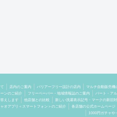
いて
店内のご案内
バリアーフリー設計の店内
マルチ自動販売機
ェーンのご紹介
フリーペーパー・地域情報誌のご案内
パート・ア
お答えします
他店舗との比較
新しい洗濯表示記号・マークの新旧
チャオアプリ＜スマートフォン＞のご紹介
各店舗の公式ホームページ
1000円ガチャ