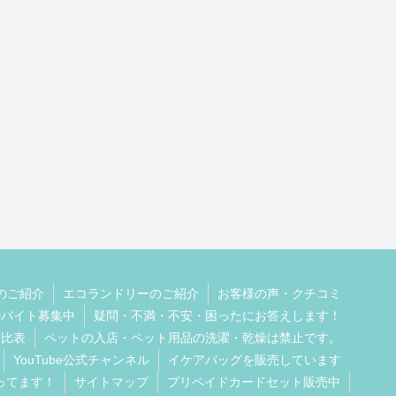
のご紹介
エコランドリーのご紹介
お客様の声・クチコミ
ルバイト募集中
疑問・不満・不安・困ったにお答えします！
対比表
ペットの入店・ペット用品の洗濯・乾燥は禁止です。
YouTube公式チャンネル
イケアバッグを販売しています
やってます！
サイトマップ
プリペイドカードセット販売中