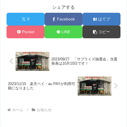
シェアする
X
Facebook
はてブ
Pocket
LINE
コピー
2023/09/27 「サプライズ抽選会」当選
発表は10月10日です！
2023/11/15 楽天ペイ・au PAYが利用可
能になりました
ホーム
お知らせ